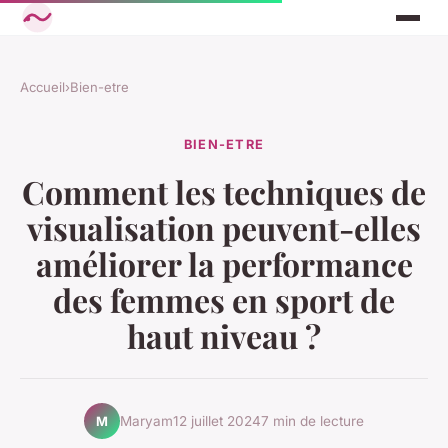
Accueil
›
Bien-etre
BIEN-ETRE
Comment les techniques de
visualisation peuvent-elles
améliorer la performance
des femmes en sport de
haut niveau ?
Maryam
12 juillet 2024
7 min de lecture
M