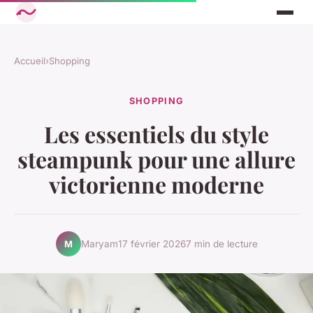
Accueil
›
Shopping
SHOPPING
Les essentiels du style
steampunk pour une allure
victorienne moderne
Maryam
17 février 2026
7 min de lecture
M