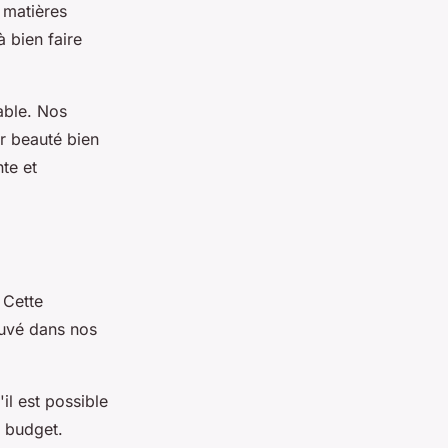
s matières
à bien faire
able. Nos
r beauté bien
te et
 Cette
ouvé dans nos
l est possible
e budget.