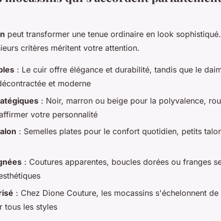
in
peut transformer une tenue ordinaire en look sophistiqué. 
ieurs critères méritent votre attention.
bles
: Le cuir offre élégance et durabilité, tandis que le da
décontractée et moderne
ratégiques
: Noir, marron ou beige pour la polyvalence, ro
affirmer votre personnalité
talon
: Semelles plates pour le confort quotidien, petits talo
ignées
: Coutures apparentes, boucles dorées ou franges s
esthétiques
risé
: Chez Dione Couture, les mocassins s'échelonnent de
 tous les styles