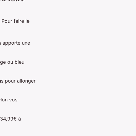
Pour faire le
im apporte une
uge ou bleu
ns pour allonger
elon vos
 34,99€ à