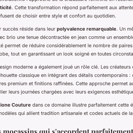
ticité
. Cette transformation répond parfaitement aux atten
usent de choisir entre style et confort au quotidien.
ur succès réside dans leur
polyvalence remarquable
. Un m
c brio une tenue décontractée en jean comme un ensemble
ité permet de réduire considérablement le nombre de paires
obe, tout en garantissant un look soigné en toutes circonst
design moderne a également joué un rôle clé. Les créateurs 
lhouette classique en intégrant des détails contemporains :
res premium et finitions raffinées. Cette approche permet
lier leurs journées chargées avec leurs exigences esthétiqu
ione Couture
dans ce domaine illustre parfaitement cette é
dèles qui allient tradition artisanale et codes actuels de 
s mocassins qui s'accordent parfaitement