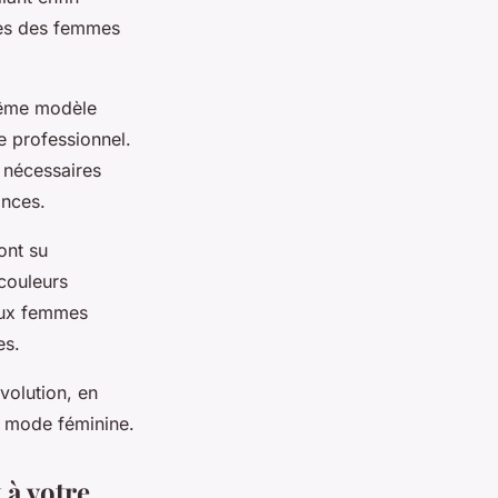
tes des femmes
ême modèle
 professionnel.
 nécessaires
ances.
ont su
 couleurs
 aux femmes
es.
volution, en
la mode féminine.
 à votre