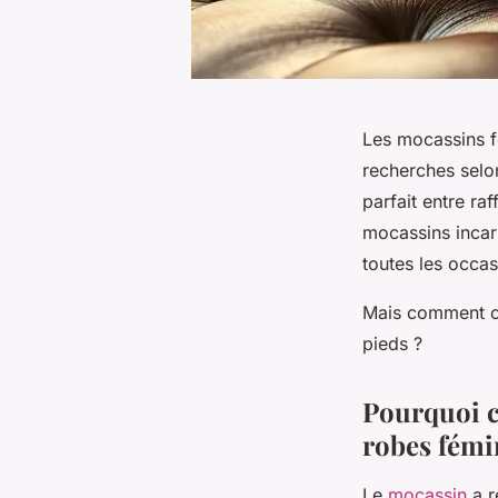
Les mocassins f
recherches selo
parfait entre ra
mocassins incarn
toutes les occas
Mais comment ch
pieds ?
Pourquoi c
robes fémi
Le
mocassin
a r