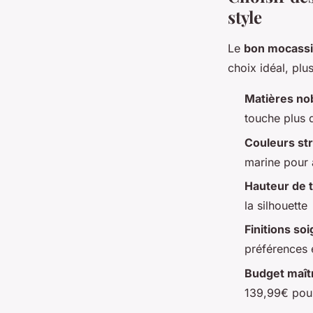
style
Le
bon mocass
choix idéal, plus
Matières no
touche plus 
Couleurs st
marine pour 
Hauteur de 
la silhouette
Finitions so
préférences 
Budget maît
139,99€ pour