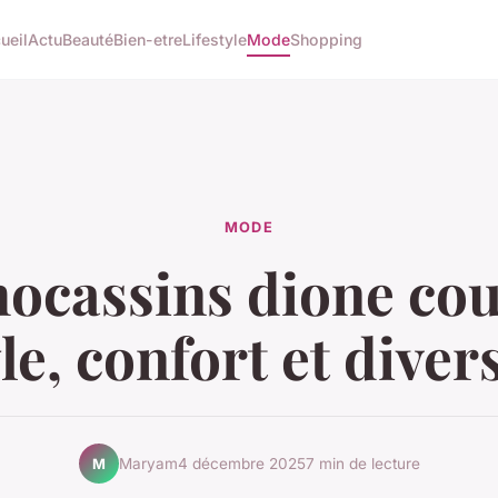
ueil
Actu
Beauté
Bien-etre
Lifestyle
Mode
Shopping
MODE
ocassins dione cou
le, confort et diver
Maryam
4 décembre 2025
7 min de lecture
M