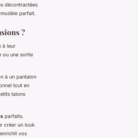
es décontractées
 modèle parfait.
sions ?
 à leur
 ou une sortie
on à un pantalon
onnel tout en
tits talons
és
parfaits.
ur créer un look
enrichit vos