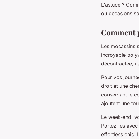
L'astuce ? Comm
ou occasions sp
Comment po
Les mocassins s
incroyable poly
décontractée, il
Pour vos journé
droit et une che
conservant le co
ajoutent une tou
Le week-end, v
Portez-les avec 
effortless chic.