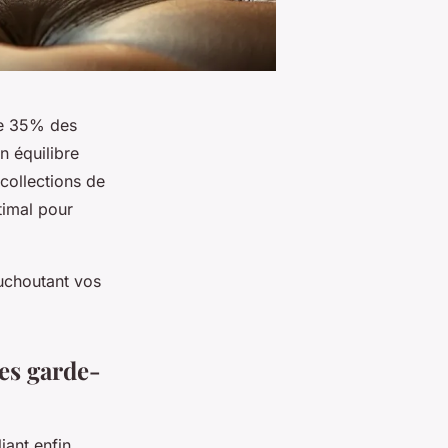
de 35% des
n équilibre
 collections de
timal pour
uchoutant vos
es garde-
iant enfin