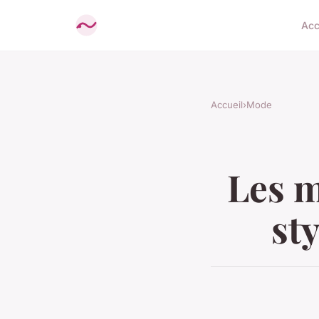
Acc
Accueil
›
Mode
Les m
sty